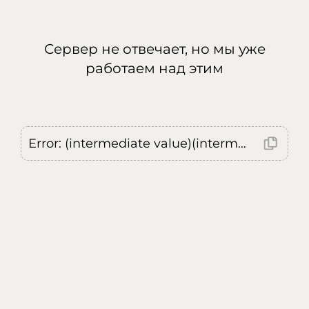
Сервер не отвечает, но мы уже
работаем над этим
Error: (intermediate value)(intermediate value)(intermediate value).replaceAll is not a function