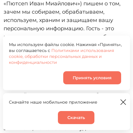
«Пютсеп Иван Миайлович») пишем о том,
зачем мы собираем, обрабатываем,
используем, храним и защищаем вашу
персональную информацию. Гость - это
клиент или иное лицо, к которому обращена
данная политика конфиденциальности.
Мы используем файлы cookie. Нажимая «Принять»,
вы соглашаетесь с
Политиками использования
Персональная информация — это: Фамилия,
cookie, обработки персональных данных и
имя, отчество; дата рождения; пол; адрес
конфиденциальности
доставки; номер телефона; адрес
электронной почты и иные сведения.
Принять условия
Паспорт или любой другой документ,
который удостоверяет личность. Запись
Скачайте наше мобильное приложение
разговора во время обращения в
организацию. Мы можем собирать эти
Скачать
данных, хранить, изменять по просьбе
Корзина
0
заявителя, использовать и удалять.