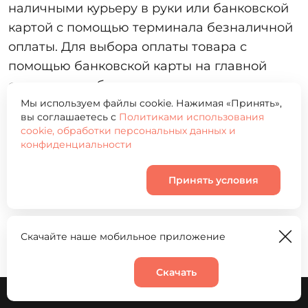
наличными курьеру в руки или банковской
картой с помощью терминала безналичной
оплаты. Для выбора оплаты товара с
помощью банковской карты на главной
странице необходимо в открытом
модальном окне виджета выбрать способ
Мы используем файлы cookie. Нажимая «Принять»,
вы соглашаетесь с
Политиками использования
оплаты (нажать на кнопку) – "Онлайн картой
cookie, обработки персональных данных и
на сайте". Оплата происходит с
конфиденциальности
использованием Банковских карт
следующих платежных систем: – МИР – VISA
Принять условия
International – Mastercard Worldwide
Скачайте наше мобильное приложение
Скачать
Корзина
0