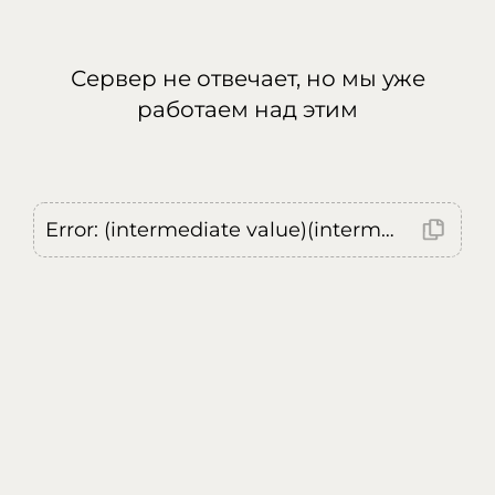
Сервер не отвечает, но мы уже
работаем над этим
Error: (intermediate value)(intermediate value)(intermediate value).replaceAll is not a function