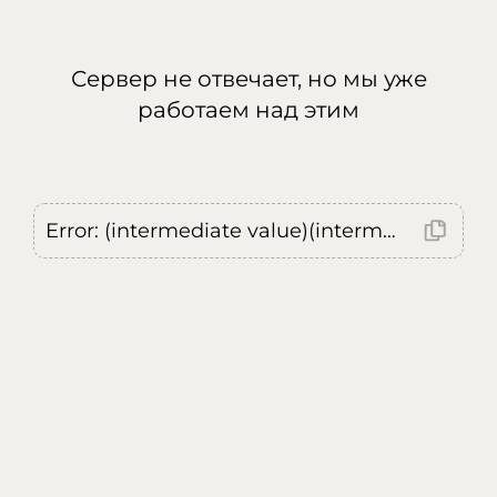
Сервер не отвечает, но мы уже
работаем над этим
Error: (intermediate value)(intermediate value)(intermediate value).replaceAll is not a function