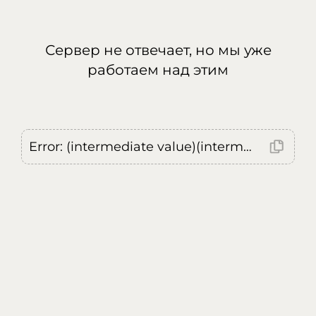
Сервер не отвечает, но мы уже
работаем над этим
Error: (intermediate value)(intermediate value)(intermediate value).replaceAll is not a function