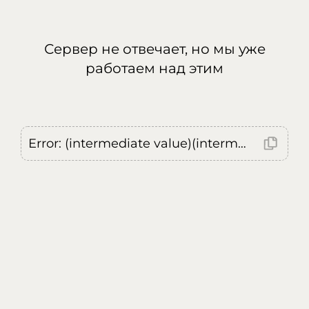
Сервер не отвечает, но мы уже
работаем над этим
Error: (intermediate value)(intermediate value)(intermediate value).replaceAll is not a function