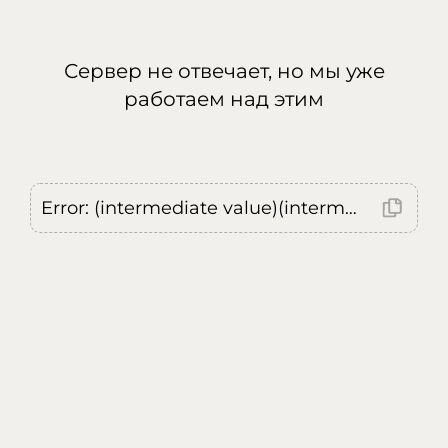
Сервер не отвечает, но мы уже
работаем над этим
Error: (intermediate value)(intermediate value)(intermediate value).replaceAll is not a function