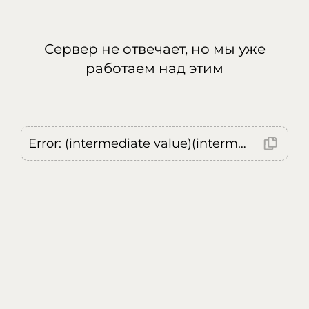
Сервер не отвечает, но мы уже
работаем над этим
Error: (intermediate value)(intermediate value)(intermediate value).replaceAll is not a function