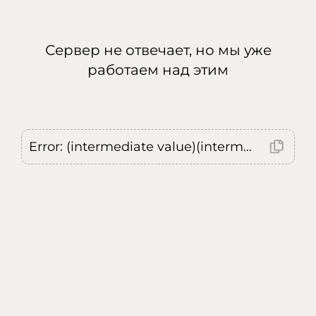
Сервер не отвечает, но мы уже
работаем над этим
Error: (intermediate value)(intermediate value)(intermediate value).replaceAll is not a function