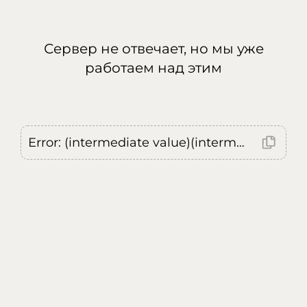
Сервер не отвечает, но мы уже
работаем над этим
Error: (intermediate value)(intermediate value)(intermediate value).replaceAll is not a function