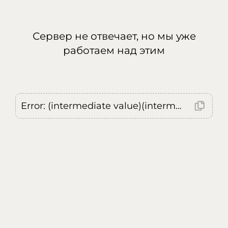
Сервер не отвечает, но мы уже
работаем над этим
Error: (intermediate value)(intermediate value)(intermediate value).replaceAll is not a function