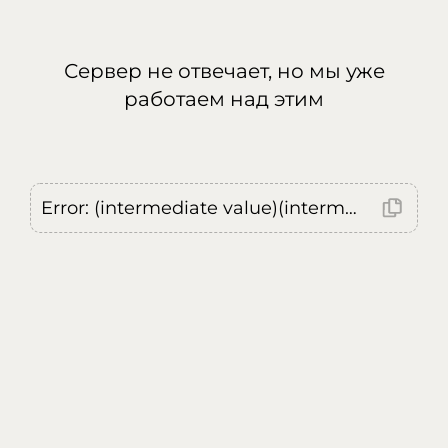
Сервер не отвечает, но мы уже
работаем над этим
Error: (intermediate value)(intermediate value)(intermediate value).replaceAll is not a function