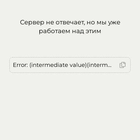
Сервер не отвечает, но мы уже
работаем над этим
Error: (intermediate value)(intermediate value)(intermediate value).replaceAll is not a function