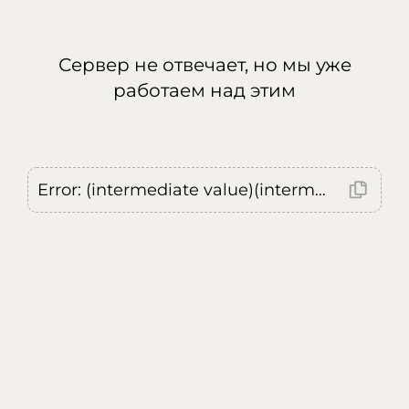
Сервер не отвечает, но мы уже
работаем над этим
Error: (intermediate value)(intermediate value)(intermediate value).replaceAll is not a function