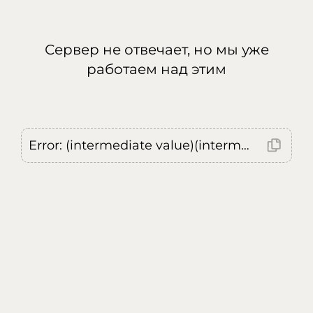
Сервер не отвечает, но мы уже
работаем над этим
Error: (intermediate value)(intermediate value)(intermediate value).replaceAll is not a function