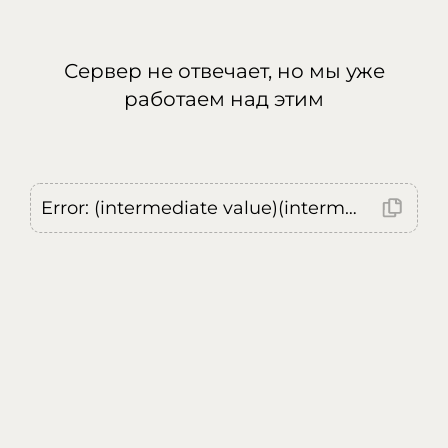
Сервер не отвечает, но мы уже
работаем над этим
Error: (intermediate value)(intermediate value)(intermediate value).replaceAll is not a function